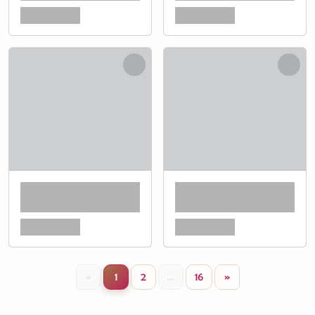
«
1
2
...
16
»